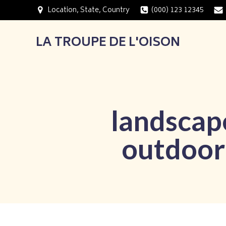
Aller
Location, State, Country
(000) 123 12345
au
contenu
LA TROUPE DE L'OISON
landscap
outdoor