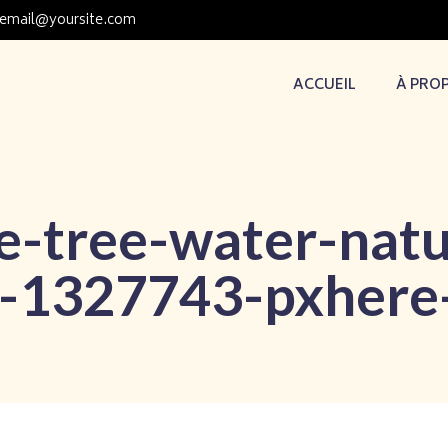
email@yoursite.com
ACCUEIL
À PRO
e-tree-water-natu
-1327743-pxhere