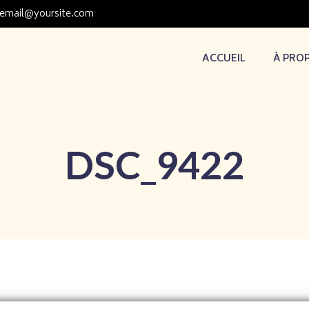
email@yoursite.com
ACCUEIL
À PRO
DSC_9422