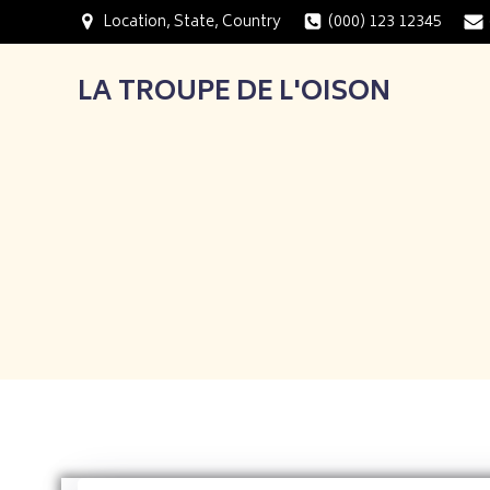
Aller
Location, State, Country
(000) 123 12345
au
contenu
LA TROUPE DE L'OISON