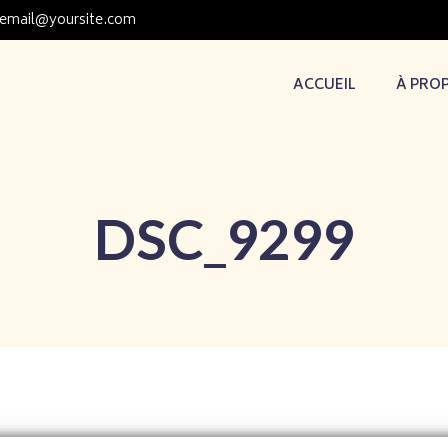
email@yoursite.com
ACCUEIL
À PRO
DSC_9299