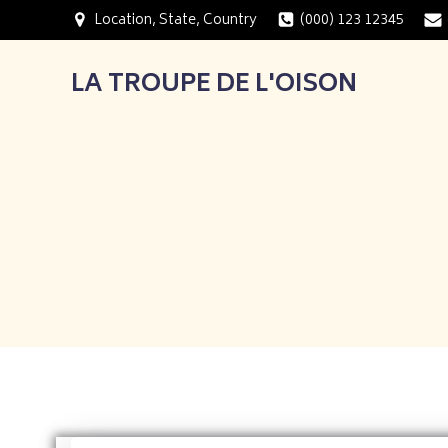
Aller
Location, State, Country
(000) 123 12345
au
contenu
LA TROUPE DE L'OISON