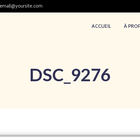
email@yoursite.com
ACCUEIL
À PRO
DSC_9276